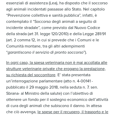
essenziali di assistenza (Lea), ha disposto che il soccorso
agli animali incidentati passasse allo Stato. Nel capitolo
“Prevenzione collettiva e sanità pubblica”, infatti, è
contemplato il “Soccorso degli animali a seguito di
incidente stradale”, come previsto dal Nuovo Codice
della strada (art 31. legge 120/2010) e della Legge 281/91
(art. 2 comma 12, in cui si prevede che i Comuni e le
Comunità montane, tra gli altri adempimenti
“
garantiscono il servizio di pronto soccorso
”).
In ogni caso, la spesa veterinaria non è mai accollata alle
strutture veterinarie private che erogano la prestazione,
su richiesta del soccorritore
. E’ stata presentata
un’interrogazione parlamentare (atto n. 4-00141 -
pubblicato il 29 maggio 2018, nella seduta n. 7. sen.
Sbrana- al Ministro della salute) con l’obiettivo di
ottenere un fondo per il sostegno economico dell’attività
di cura degli animali che subiscono il danno. In attesa
che ciò avvenga,
le spese per il recupero, il trasporto e le