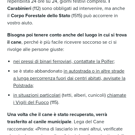
reperibilità 24 ore su 24, giorni festivi compresi.
I
Carabinieri
(112) sono obbligati ad intervenire, ma anche
il
Corpo Forestale dello Stato
(1515) può accorrere in
vostro aiuto.
Bisogna poi tenere conto anche del luogo in cui si trova
il cane
, perché è più facile ricevere soccorso se ci si
rivolge alle persone giuste:
nei pressi di binari ferroviari, contattate la Polfer
;
se è stato abbandonato
in autostrada o in altre strade
a lunga percorrenza fuori dai centri abitati, avvisate la
Polstrada
;
in situazioni particolari
(tetti, alberi, cunicoli)
chiamate
i Vigili del Fuoco
(115).
Una volta che il cane è stato recuperato, verrà
trasferito al canile municipale
. Lega del Cane
raccomanda: «Prima di lasciarlo in mani altrui, verificate